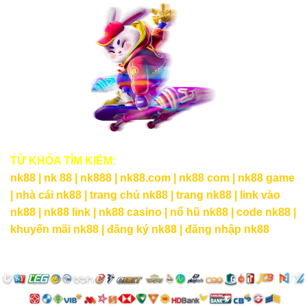
TỪ KHÓA TÌM KIẾM:
nk88 | nk 88 | nk888 | nk88.com | nk88 com | nk88 game
| nhà cái nk88 | trang chủ nk88 | trang nk88 | link vào
nk88 | nk88 link | nk88 casino | nổ hũ nk88 | code nk88 |
khuyến mãi nk88 | đăng ký nk88 | đăng nhập nk88