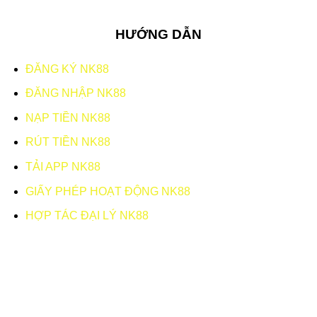
HƯỚNG DẪN
ĐĂNG KÝ NK88
ĐĂNG NHẬP NK88
NẠP TIỀN NK88
RÚT TIỀN NK88
TẢI APP NK88
GIẤY PHÉP HOẠT ĐỘNG NK88
HỢP TÁC ĐẠI LÝ NK88