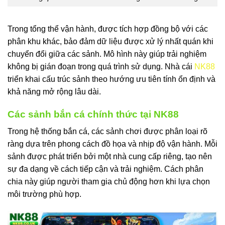
Trong tổng thể vận hành, được tích hợp đồng bộ với các
phân khu khác, bảo đảm dữ liệu được xử lý nhất quán khi
chuyển đổi giữa các sảnh. Mô hình này giúp trải nghiệm
không bị gián đoạn trong quá trình sử dụng. Nhà cái
NK88
triển khai cấu trúc sảnh theo hướng ưu tiên tính ổn định và
khả năng mở rộng lâu dài.
Các sảnh bắn cá chính thức tại NK88
Trong hệ thống bắn cá, các sảnh chơi được phân loại rõ
ràng dựa trên phong cách đồ họa và nhịp độ vận hành. Mỗi
sảnh được phát triển bởi một nhà cung cấp riêng, tạo nên
sự đa dạng về cách tiếp cận và trải nghiệm. Cách phân
chia này giúp người tham gia chủ động hơn khi lựa chọn
môi trường phù hợp.