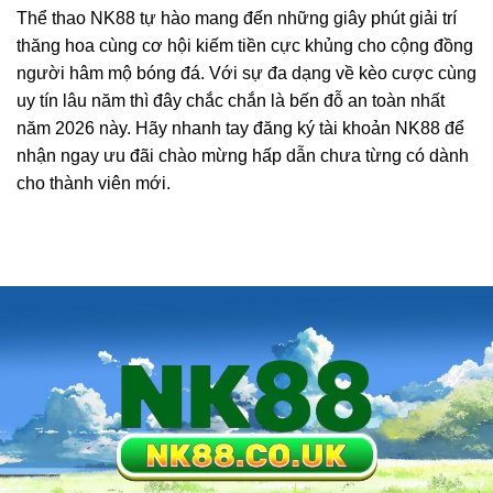
Thể thao NK88 tự hào mang đến những giây phút giải trí
thăng hoa cùng cơ hội kiếm tiền cực khủng cho cộng đồng
người hâm mộ bóng đá. Với sự đa dạng về kèo cược cùng
uy tín lâu năm thì đây chắc chắn là bến đỗ an toàn nhất
năm 2026 này. Hãy nhanh tay đăng ký tài khoản NK88 để
nhận ngay ưu đãi chào mừng hấp dẫn chưa từng có dành
cho thành viên mới.