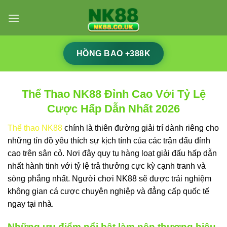
Bỏ
qua
nội
dung
HỒNG BAO +388K
Thể Thao NK88 Đỉnh Cao Với Tỷ Lệ
Cược Hấp Dẫn Nhất 2026
Thể thao NK88
chính là thiên đường giải trí dành riêng cho
những tín đồ yêu thích sự kịch tính của các trận đấu đỉnh
cao trên sân cỏ. Nơi đây quy tụ hàng loạt giải đấu hấp dẫn
nhất hành tinh với tỷ lệ trả thưởng cực kỳ cạnh tranh và
sòng phẳng nhất. Người chơi NK88 sẽ được trải nghiệm
không gian cá cược chuyên nghiệp và đẳng cấp quốc tế
ngay tại nhà.
Những ưu điểm nổi bật làm nên thương hiệu