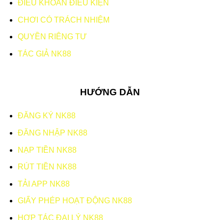
ĐIỀU KHOẢN ĐIỀU KIỆN
CHƠI CÓ TRÁCH NHIỆM
QUYỀN RIÊNG TƯ
TÁC GIẢ NK88
HƯỚNG DẪN
ĐĂNG KÝ NK88
ĐĂNG NHẬP NK88
NẠP TIỀN NK88
RÚT TIỀN NK88
TẢI APP NK88
GIẤY PHÉP HOẠT ĐỘNG NK88
HỢP TÁC ĐẠI LÝ NK88