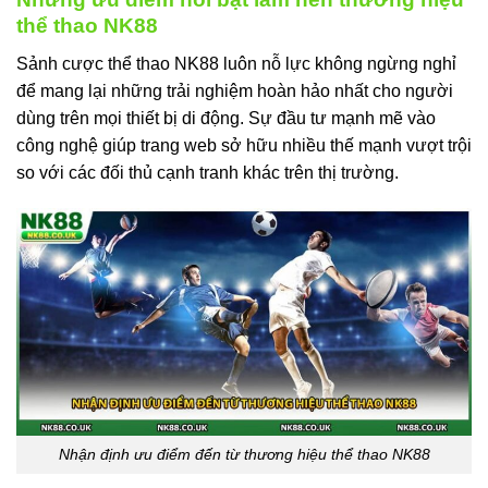
thể thao NK88
Sảnh cược thể thao NK88 luôn nỗ lực không ngừng nghỉ
để mang lại những trải nghiệm hoàn hảo nhất cho người
dùng trên mọi thiết bị di động. Sự đầu tư mạnh mẽ vào
công nghệ giúp trang web sở hữu nhiều thế mạnh vượt trội
so với các đối thủ cạnh tranh khác trên thị trường.
Nhận định ưu điểm đến từ thương hiệu thể thao NK88