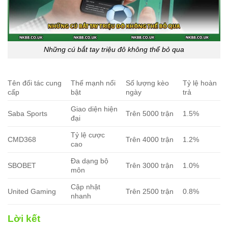
Những cú bắt tay triệu đô không thể bỏ qua
Tên đối tác cung
Thế mạnh nổi
Số lượng kèo
Tỷ lệ hoàn
cấp
bật
ngày
trả
Giao diện hiện
Saba Sports
Trên 5000 trận
1.5%
đại
Tỷ lệ cược
CMD368
Trên 4000 trận
1.2%
cao
Đa dạng bộ
SBOBET
Trên 3000 trận
1.0%
môn
Cập nhật
United Gaming
Trên 2500 trận
0.8%
nhanh
Lời kết