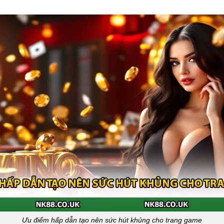
Ưu điểm hấp dẫn tạo nên sức hút khủng cho trang game