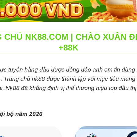
G CHỦ NK88.COM | CHÀO XUÂN Đ
+88K
 trực tuyến hàng đầu được đông đảo anh em tin dùng
. Trang chủ nk88 được thành lập với mục tiêu mang
i, Nk88 đã khẳng định vị thế thương hiệu top đầu thị
nội bộ năm 2026