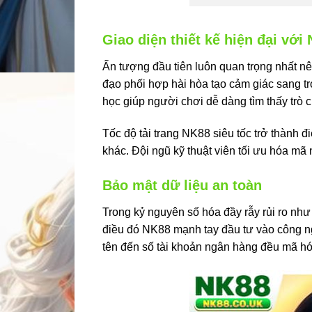
Giao diện thiết kế hiện đại với
Ấn tượng đầu tiên luôn quan trọng nhất nê
đạo phối hợp hài hòa tạo cảm giác sang tr
học giúp người chơi dễ dàng tìm thấy trò c
Tốc độ tải trang NK88 siêu tốc trở thành đ
khác. Đội ngũ kỹ thuật viên tối ưu hóa mã
Bảo mật dữ liệu an toàn
Trong kỷ nguyên số hóa đầy rẫy rủi ro nh
điều đó NK88 mạnh tay đầu tư vào công ngh
tên đến số tài khoản ngân hàng đều mã hóa