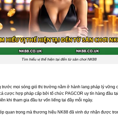
Tìm hiểu vị thế hiện tại đến từ sân chơi NK88
 trước mọi sóng gió thị trường nằm ở hành lang pháp lý vững
cá cược hợp pháp cấp bởi tổ chức PAGCOR uy tín hàng đầu tại
ên khi tham gia đầu tư vốn liếng tại đây mỗi ngày.
ép quan trọng mà thương hiệu NK88 đã vinh dự nhận được trong