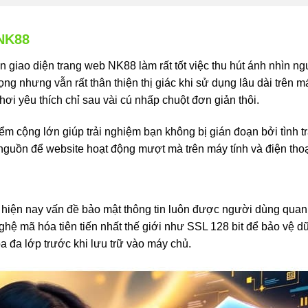
 NK88
n giao diện trang web NK88 làm rất tốt việc thu hút ánh nhìn n
ọng nhưng vẫn rất thân thiện thị giác khi sử dụng lâu dài trên 
hơi yêu thích chỉ sau vài cú nhấp chuột đơn giản thôi.
iểm cộng lớn giúp trải nghiệm bạn không bị gián đoạn bởi tình t
 nguồn để website hoạt động mượt mà trên máy tính và điện thoạ
ư hiện nay vấn đề bảo mật thông tin luôn được người dùng quan
ệ mã hóa tiên tiến nhất thế giới như SSL 128 bit để bảo vệ dữ 
 đa lớp trước khi lưu trữ vào máy chủ.