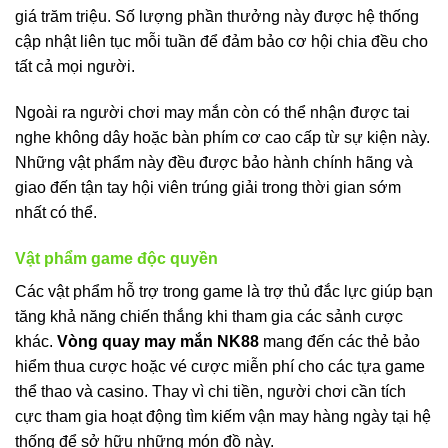
giá trăm triệu. Số lượng phần thưởng này được hệ thống
cập nhật liên tục mỗi tuần để đảm bảo cơ hội chia đều cho
tất cả mọi người.
Ngoài ra người chơi may mắn còn có thể nhận được tai
nghe không dây hoặc bàn phím cơ cao cấp từ sự kiện này.
Những vật phẩm này đều được bảo hành chính hãng và
giao đến tận tay hội viên trúng giải trong thời gian sớm
nhất có thể.
Vật phẩm game độc quyền
Các vật phẩm hỗ trợ trong game là trợ thủ đắc lực giúp bạn
tăng khả năng chiến thắng khi tham gia các sảnh cược
khác.
Vòng quay may mắn NK88
mang đến các thẻ bảo
hiểm thua cược hoặc vé cược miễn phí cho các tựa game
thể thao và casino. Thay vì chi tiền, người chơi cần tích
cực tham gia hoạt động tìm kiếm vận may hàng ngày tại hệ
thống để sở hữu những món đồ này.