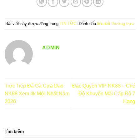
Bài viết này được đăng trong
TIN TỨC
. Đánh dấu
liên kết thường trực
.
ADMIN
Trực Tiếp Đá Gà Cựa Dao
Đặc Quyền VIP NK88 – Chế
NK88 Xem 4k Mới Nhất Năm
Độ Khuyến Mãi Cấp Độ 7
2026
Hạng
Tìm kiếm