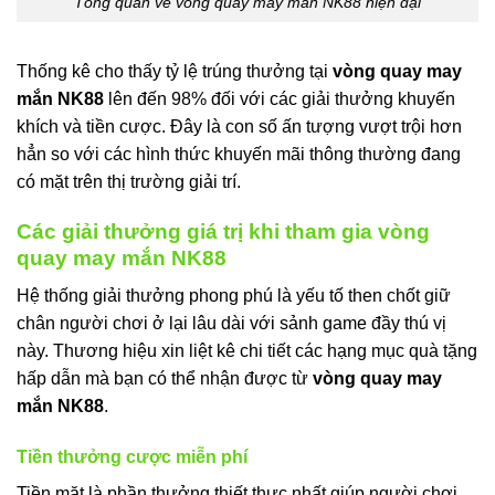
Tổng quan về vòng quay may mắn NK88 hiện đại
Thống kê cho thấy tỷ lệ trúng thưởng tại
vòng quay may
mắn NK88
lên đến 98% đối với các giải thưởng khuyến
khích và tiền cược. Đây là con số ấn tượng vượt trội hơn
hẳn so với các hình thức khuyến mãi thông thường đang
có mặt trên thị trường giải trí.
Các giải thưởng giá trị khi tham gia vòng
quay may mắn NK88
Hệ thống giải thưởng phong phú là yếu tố then chốt giữ
chân người chơi ở lại lâu dài với sảnh game đầy thú vị
này. Thương hiệu xin liệt kê chi tiết các hạng mục quà tặng
hấp dẫn mà bạn có thể nhận được từ
vòng quay may
mắn NK88
.
Tiền thưởng cược miễn phí
Tiền mặt là phần thưởng thiết thực nhất giúp người chơi