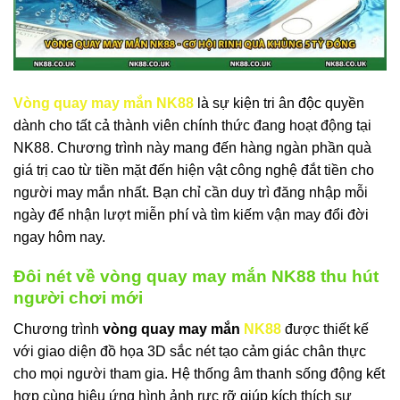
Vòng quay may mắn NK88
là sự kiện tri ân độc quyền
dành cho tất cả thành viên chính thức đang hoạt động tại
NK88. Chương trình này mang đến hàng ngàn phần quà
giá trị cao từ tiền mặt đến hiện vật công nghệ đắt tiền cho
người may mắn nhất. Bạn chỉ cần duy trì đăng nhập mỗi
ngày để nhận lượt miễn phí và tìm kiếm vận may đổi đời
ngay hôm nay.
Đôi nét về vòng quay may mắn NK88 thu hút
người chơi mới
Chương trình
vòng quay may mắn
NK88
được thiết kế
với giao diện đồ họa 3D sắc nét tạo cảm giác chân thực
cho mọi người tham gia. Hệ thống âm thanh sống động kết
hợp cùng hiệu ứng hình ảnh rực rỡ giúp kích thích sự