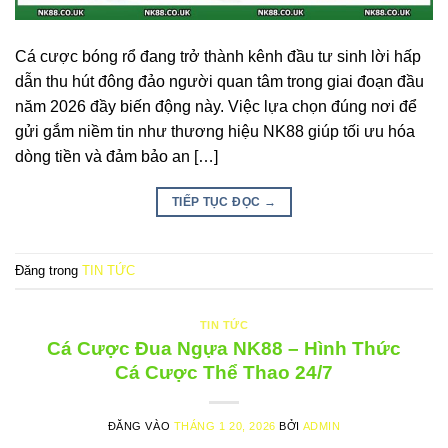
Cá cược bóng rổ đang trở thành kênh đầu tư sinh lời hấp
dẫn thu hút đông đảo người quan tâm trong giai đoạn đầu
năm 2026 đầy biến động này. Việc lựa chọn đúng nơi để
gửi gắm niềm tin như thương hiệu NK88 giúp tối ưu hóa
dòng tiền và đảm bảo an […]
TIẾP TỤC ĐỌC
→
Đăng trong
TIN TỨC
TIN TỨC
Cá Cược Đua Ngựa NK88 – Hình Thức
Cá Cược Thể Thao 24/7
ĐĂNG VÀO
THÁNG 1 20, 2026
BỞI
ADMIN