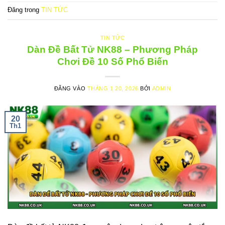
Đăng trong
TIN TỨC
TIN TỨC
Dàn Đề Bất Tử NK88 – Phương Pháp
Chơi Đề 10 Số Phổ Biến
ĐĂNG VÀO
THÁNG 1 20, 2026
BỞI
ADMIN
20
Th1