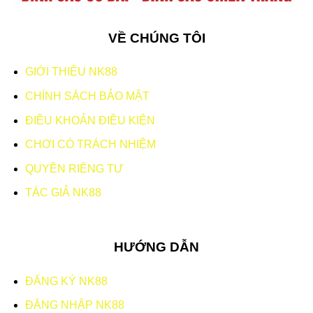
VỀ CHÚNG TÔI
GIỚI THIỆU NK88
CHÍNH SÁCH BẢO MẬT
ĐIỀU KHOẢN ĐIỀU KIỆN
CHƠI CÓ TRÁCH NHIỆM
QUYỀN RIÊNG TƯ
TÁC GIẢ NK88
HƯỚNG DẪN
ĐĂNG KÝ NK88
ĐĂNG NHẬP NK88