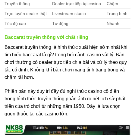
Truyền thống
Dealer trực tiếp tại casino
Chậm
Trực tuyến dealer thật
Livestream studio
Trung bình
Tốc độ cao
Tự động
Nhanh
Baccarat truyền thống với chất riêng
Baccarat truyền thống là hình thức xuất hiện sớm nhất khi
tìm hiểu baccarat là gì? trong bối cảnh casino vật lý. Bàn
chơi thường có dealer trực tiếp chia bài và xử lý theo quy
tắc cố định. Không khí bàn chơi mang tính trang trọng và
chậm rãi hơn.
Phiên bản này duy trì đầy đủ nghi thức casino cổ điển
trong hình thức truyền thống phản ánh rõ nét lịch sử phát
triển của trò chơi từ những năm 1950. Đây là lựa chọn
quen thuộc tại các casino lớn.