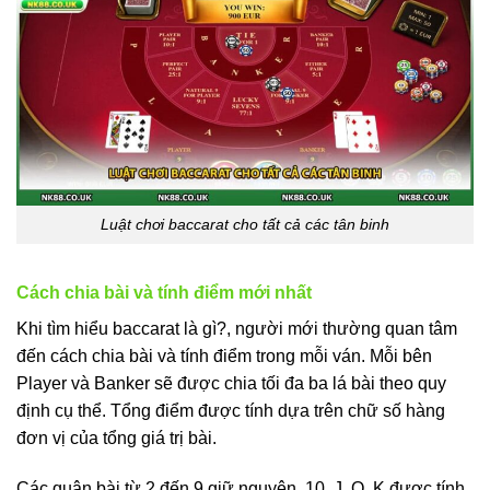
Luật chơi baccarat cho tất cả các tân binh
Cách chia bài và tính điểm mới nhất
Khi tìm hiểu baccarat là gì?, người mới thường quan tâm
đến cách chia bài và tính điểm trong mỗi ván. Mỗi bên
Player và Banker sẽ được chia tối đa ba lá bài theo quy
định cụ thể. Tổng điểm được tính dựa trên chữ số hàng
đơn vị của tổng giá trị bài.
Các quân bài từ 2 đến 9 giữ nguyên, 10, J, Q, K được tính