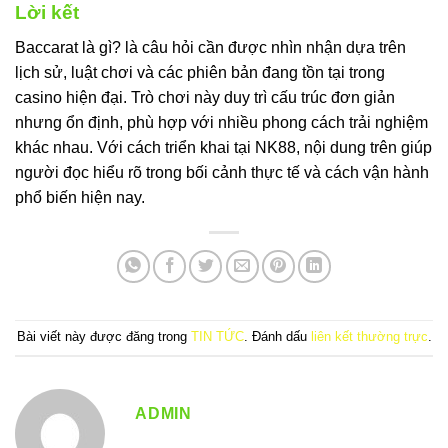
Lời kết
Baccarat là gì? là câu hỏi cần được nhìn nhận dựa trên
lịch sử, luật chơi và các phiên bản đang tồn tại trong
casino hiện đại. Trò chơi này duy trì cấu trúc đơn giản
nhưng ổn định, phù hợp với nhiều phong cách trải nghiệm
khác nhau. Với cách triển khai tại NK88, nội dung trên giúp
người đọc hiểu rõ trong bối cảnh thực tế và cách vận hành
phổ biến hiện nay.
Bài viết này được đăng trong
TIN TỨC
. Đánh dấu
liên kết thường trực
.
ADMIN