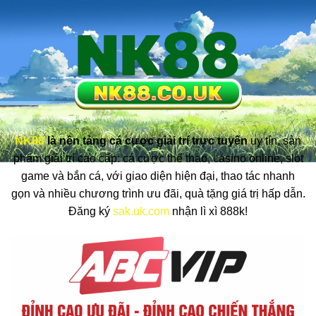
NK88
là nền tảng cá cược giải trí trực tuyến
uy tín, sản
phẩm giải trí cao cấp: cá cược thể thao, casino online, slot
game và bắn cá, với giao diện hiện đại, thao tác nhanh
gọn và nhiều chương trình ưu đãi, quà tặng giá trị hấp dẫn.
Đăng ký
sak.uk.com
nhận lì xì 888k!