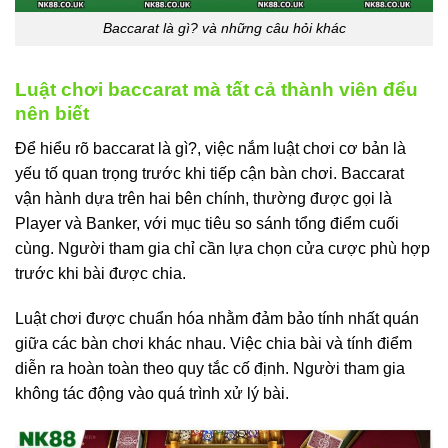
Baccarat là gì? và những câu hỏi khác
Luật chơi baccarat mà tất cả thành viên đểu
nên biết
Để hiểu rõ baccarat là gì?, việc nắm luật chơi cơ bản là
yếu tố quan trọng trước khi tiếp cận bàn chơi. Baccarat
vận hành dựa trên hai bên chính, thường được gọi là
Player và Banker, với mục tiêu so sánh tổng điểm cuối
cùng. Người tham gia chỉ cần lựa chọn cửa cược phù hợp
trước khi bài được chia.
Luật chơi được chuẩn hóa nhằm đảm bảo tính nhất quán
giữa các bàn chơi khác nhau. Việc chia bài và tính điểm
diễn ra hoàn toàn theo quy tắc cố định. Người tham gia
không tác động vào quá trình xử lý bài.