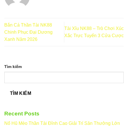
Bắn Cá Thần Tài NK88
Tài Xỉu NK88 – Trò Chơi Xúc
Chinh Phục Đại Dương
Xắc Trực Tuyến 3 Cửa Cược
Xanh Năm 2026
Tìm kiếm
TÌM KIẾM
Recent Posts
Nổ Hũ Mèo Thần Tài Đỉnh Cao Giải Trí Săn Thưởng Lớn