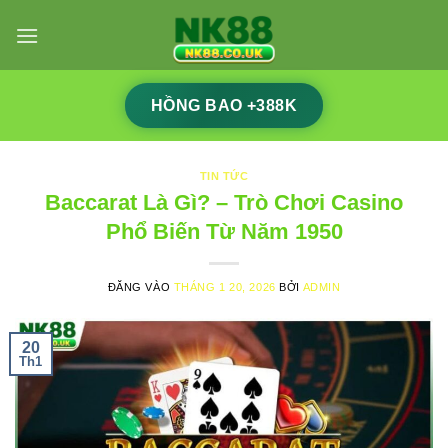
Bỏ
qua
nội
dung
HỒNG BAO +388K
TIN TỨC
Baccarat Là Gì? – Trò Chơi Casino
Phổ Biến Từ Năm 1950
ĐĂNG VÀO
THÁNG 1 20, 2026
BỞI
ADMIN
20
Th1