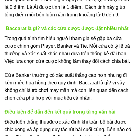
là 0 điểm. Lá Át được tính là 1 điểm . Cách tính này giúp
tổng điểm mỗi bên luôn nằm trong khoảng từ 0 đến 9.
Baccarat là gì? và các cửa cược được đặt nhiều nhất
Trong quá trình tìm hiểu người tham gia sẽ gặp ba cửa
cược chính gồm Player, Banker và Tie. Mỗi cửa có tỷ lệ trả
thưởng và xác suất khác nhau dựa trên thống kê dài hạn.
Việc lựa chọn cửa cược không làm thay đổi cách chia bài.
Cửa Banker thường có xác suất thắng cao hơn nhưng đi
kèm mức hoa hồng theo quy định. Baccarat là gì? vì vậy
không chỉ là trò chơi may mắn mà còn liên quan đến cách
chọn cửa phù hợp với mục tiêu cá nhân.
Điều kiện để dẫn đến kết quả trong từng ván bài
Điều kiện thắng thuađược xác định khi toàn bộ bài được
chia xong và áp dụng quy tắc rút bài cuối cùng. Bên nào có