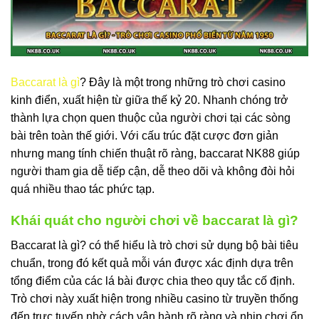
Baccarat là gì
? Đây là một trong những trò chơi casino
kinh điển, xuất hiện từ giữa thế kỷ 20. Nhanh chóng trở
thành lựa chọn quen thuộc của người chơi tại các sòng
bài trên toàn thế giới. Với cấu trúc đặt cược đơn giản
nhưng mang tính chiến thuật rõ ràng, baccarat NK88 giúp
người tham gia dễ tiếp cận, dễ theo dõi và không đòi hỏi
quá nhiều thao tác phức tạp.
Khái quát cho người chơi về baccarat là gì?
Baccarat là gì? có thể hiểu là trò chơi sử dụng bộ bài tiêu
chuẩn, trong đó kết quả mỗi ván được xác định dựa trên
tổng điểm của các lá bài được chia theo quy tắc cố định.
Trò chơi này xuất hiện trong nhiều casino từ truyền thống
đến trực tuyến nhờ cách vận hành rõ ràng và nhịp chơi ổn